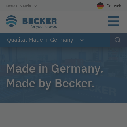
Direkt zur Hauptnavigation
Direkt zum Inhalt
Direkt zum Footer
Deutsch
Kontakt & Mehr
Wählen Sie Ih
Qualität Made in Germany
Made in Germany.
Made by Becker.