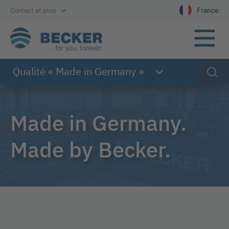
Accès direct à la navigation principale
Accès direct au contenu
Accès direct au pied de page
France
Contact et plus
Sélectionnez 
Qualité « Made in Germany »
Made in Germany.
Made by Becker.