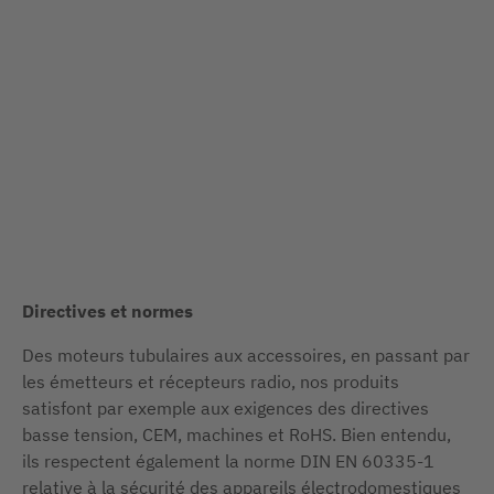
YouTube.
Un
regard
sur
la
production
-
YouTube
Directives et normes
Des moteurs tubulaires aux accessoires, en passant par
les émetteurs et récepteurs radio, nos produits
satisfont par exemple aux exigences des directives
basse tension, CEM, machines et RoHS. Bien entendu,
ils respectent également la norme DIN EN 60335-1
relative à la sécurité des appareils électrodomestiques