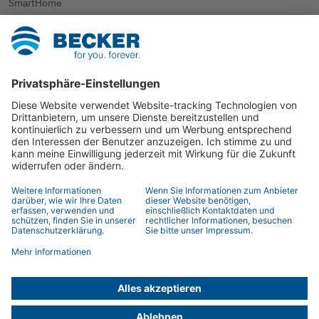
SmartHome
Rollladen
Sonnenschutz
Weitere Anwendungen
Kontakt
Ansprechpartner
Händlersuche
Kontaktformular
© 2026 BECKER-Antriebe GmbH
Impressum
Datenschutz
Datenschutzinformation
AGB
Fernwartung
Hinweisgeberschutzgesetz