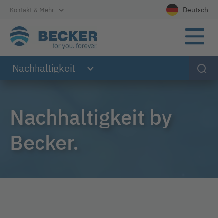
Direkt zur Hauptnavigation
Direkt zum Inhalt
Direkt zum Footer
Deutsch
Kontakt & Mehr
Wählen Sie Ih
Nachhaltigkeit
Nachhaltigkeit by
Becker.