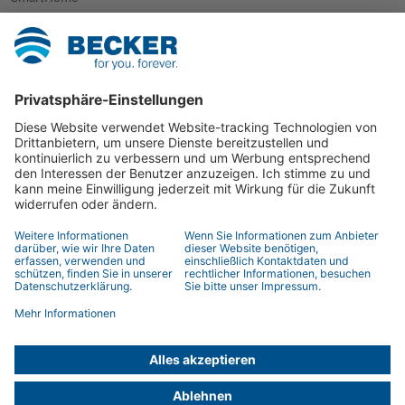
Rollladen
Sonnenschutz
Weitere Anwendungen
Kontakt
Ansprechpartner
Händlersuche
Kontaktformular
© 2026 BECKER-Antriebe GmbH
Impressum
Datenschutz
Datenschutzinformation
AGB
Fernwartung
Hinweisgeberschutzgesetz