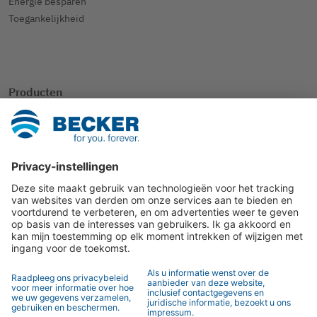
Energie besparen
Toegankelijkheid
Producten
SmartHome
Rolluik
Zonwering
Andere toepassingen
Contact
Contactpersoon
Contactformulier