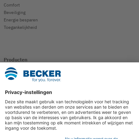
Comfort
Beveiliging
Energie besparen
Toegankelijkheid
Producten
SmartHome
Rolluik
Zonwering
Andere toepassingen
Contact