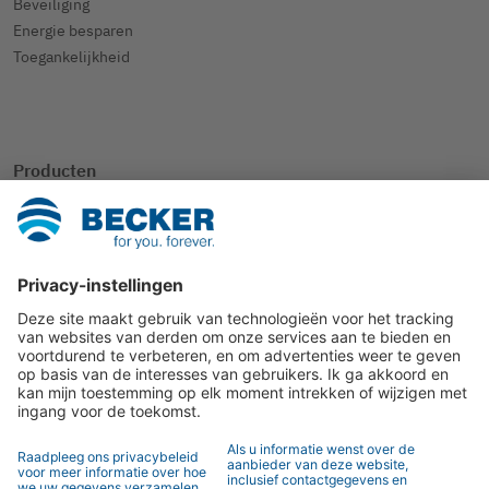
Beveiliging
Energie besparen
Toegankelijkheid
Producten
SmartHome
Rolluik
Zonwering
Andere toepassingen
Contact
Contactpersoon
Contactformulier