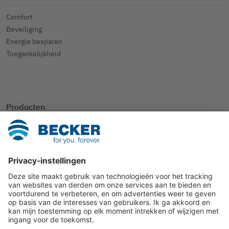
Comfort
Beveiliging
Energie besparen
Toegankelijkheid
Producten
SmartHome
Rolluik
Zonwering
Andere toepassingen
Contact