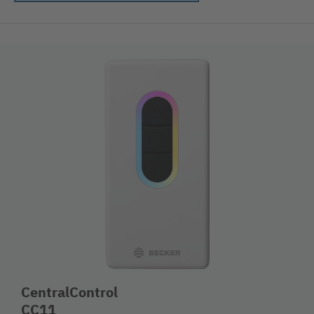
CentralControl
CC11