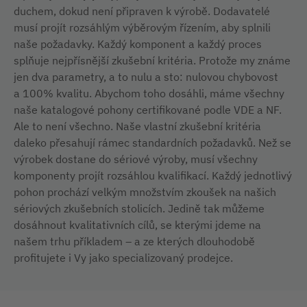
duchem, dokud není připraven k výrobě. Dodavatelé
musí projít rozsáhlým výběrovým řízením, aby splnili
naše požadavky. Každý komponent a každý proces
splňuje nejpřísnější zkušební kritéria. Protože my známe
jen dva parametry, a to nulu a sto: nulovou chybovost
a 100% kvalitu. Abychom toho dosáhli, máme všechny
naše katalogové pohony certifikované podle VDE a NF.
Ale to není všechno. Naše vlastní zkušební kritéria
daleko přesahují rámec standardních požadavků. Než se
výrobek dostane do sériové výroby, musí všechny
komponenty projít rozsáhlou kvalifikací. Každý jednotlivý
pohon prochází velkým množstvím zkoušek na našich
sériových zkušebních stolicích. Jedině tak můžeme
dosáhnout kvalitativních cílů, se kterými jdeme na
našem trhu příkladem – a ze kterých dlouhodobě
profitujete i Vy jako specializovaný prodejce.