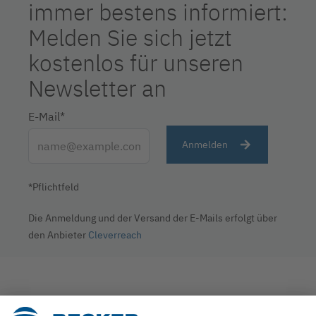
immer bestens informiert:
Melden Sie sich jetzt
kostenlos für unseren
Newsletter an
E-Mail*
Anmelden
*Pflichtfeld
Die Anmeldung und der Versand der E-Mails erfolgt über
den Anbieter
Cleverreach