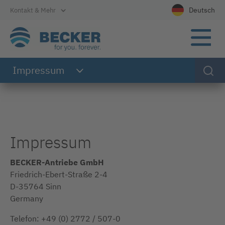
Direkt zur Hauptnavigation
Direkt zum Inhalt
Direkt zum Footer
Deutsch
Kontakt & Mehr
Wählen Sie Ih
Impressum
Impressum
BECKER-Antriebe GmbH
Friedrich-Ebert-Straße 2-4
D-35764 Sinn
Germany
Telefon: +49 (0) 2772 / 507-0