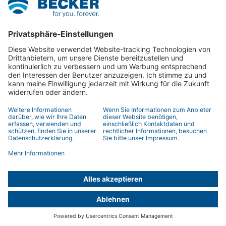
Unternehmen
News
Über Becker
BECKER Academy
Karriere
Made in Germany.
Services
Komfort
Sicherheit
Energie sparen
Barrierefreiheit