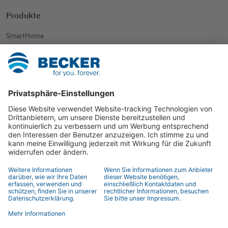
Produkte
SmartHome
Rollladen
Sonnenschutz
Weitere Anwendungen
Kontakt
Ansprechpartner
Händlersuche
Kontaktformular
© 2026 BECKER-Antriebe GmbH