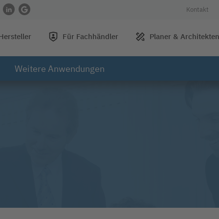
Kontakt
Facebook
 auf Instagram
 Profil auf YouTube
nk zu Profil auf Xing
Link zu Profil auf LinkedIn
Link zu Rezensionen auf Google
Hersteller
Für Fachhändler
Planer & Architekte
Weitere Anwendungen