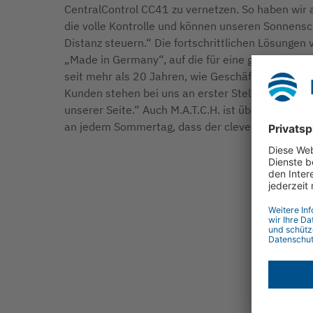
CentralControl CC41 zu vernetzen. So haben wi
die volle Kontrolle und können unseren Sonnensc
Distanz steuern.“ Die fortschrittlichen Lösungen 
„Made in Germany“, auf die für eine gefühlte Ewig
seit mehr als 20 Jahren, wie Geschäftsführer Fra
Kunden stehen bei uns an erster Stelle – und da 
unserer Seite.“ Auch M.A.T.C.H. ist überzeugt, die
an jedem Sommertag, dass der clever automatisi