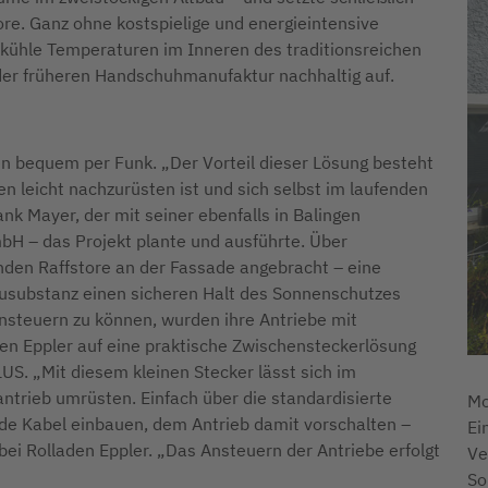
ore. Ganz ohne kostspielige und energieintensive
kühle Temperaturen im Inneren des traditionsreichen
der früheren Handschuhmanufaktur nachhaltig auf.
n bequem per Funk. „Der Vorteil dieser Lösung besteht
en leicht nachzurüsten ist und sich selbst im laufenden
ank Mayer, der mit seiner ebenfalls in Balingen
bH – das Projekt plante und ausführte. Über
nden Raffstore an der Fassade angebracht – eine
Bausubstanz einen sicheren Halt des Sonnenschutzes
nsteuern zu können, wurden ihre Antriebe mit
en Eppler auf eine praktische Zwischensteckerlösung
US. „Mit diesem kleinen Stecker lässt sich im
trieb umrüsten. Einfach über die standardisierte
Mo
e Kabel einbauen, dem Antrieb damit vorschalten –
Ei
 bei Rolladen Eppler. „Das Ansteuern der Antriebe erfolgt
Ve
So