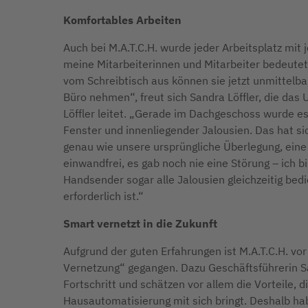
Komfortables Arbeiten
Auch bei M.A.T.C.H. wurde jeder Arbeitsplatz mit
meine Mitarbeiterinnen und Mitarbeiter bedeutet 
vom Schreibtisch aus können sie jetzt unmittelba
Büro nehmen“, freut sich Sandra Löffler, die da
Löffler leitet. „Gerade im Dachgeschoss wurde es
Fenster und innenliegender Jalousien. Das hat s
genau wie unsere ursprüngliche Überlegung, eine 
einwandfrei, es gab noch nie eine Störung – ich 
Handsender sogar alle Jalousien gleichzeitig bed
erforderlich ist.“
Smart vernetzt in die Zukunft
Aufgrund der guten Erfahrungen ist M.A.T.C.H. vo
Vernetzung“ gegangen. Dazu Geschäftsführerin S
Fortschritt und schätzen vor allem die Vorteile,
Hausautomatisierung mit sich bringt. Deshalb ha