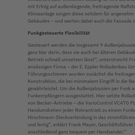
mit Erfolg auf außenliegende, freitragende Raffst
Klimaanlage sorgen diese seitdem für angenehm 
Gebäudes – und werten dabei auch die Fassade 
Funkgesteuerte Flexibilität
Gesteuert werden die insgesamt 9 Außenjalousie
ganz klar darin, dass sie auch bei älteren Gebäud
Betrieb schnell umsetzen lässt“, unterstreicht Fr
ansässigen Firma – der E. Eppler Rolladenbau Gm
Führungsschienen wurden zunächst die freitrage
Konstruktion, die bei minimalem Eingriff in die 
gewährleistet. Um die Außenjalousien per Funk a
Funkempfängern ausgestattet. Hier setzte Rollad
von Becker-Antriebe – die VarioControl VC470 PL
Handumdrehen jeder Rohrantrieb zu einem Funkan
Hirschmann-Steckverbindung in das stromführend
und fertig“, erklärt Frank Mayer, Geschäftsführer
anschließend ganz bequem per Handsender.“