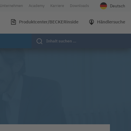
Deutsch
Unternehmen
Academy
Karriere
Downloads
Wählen Sie Ih
n
Produktcenter/BECKERinside
Händlersuche