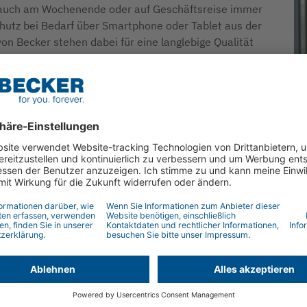
r auch am Wochenende oder auf Geschäftsreise immer
hutz bei Bedarf über Smartphone oder Tablet aus der
von Becker stehen dabei für eine langlebige Qualität
keit Verlass ist. Darauf vertraut auch Rolladen Eppler
nk Mayer unterstreicht: „Qualität und zufriedene
wissen wir mit Becker genau den richtigen Partner an
 richtige Entscheidung getroffen zu haben und freut sich
erte Sonnenschutz zu neuer Höchstform aufläuft.