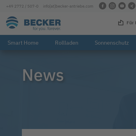
Direkt zur Hauptnavigation
Direkt zum Inhalt
Direkt zum Footer
+49 2772 / 507-0
info
[at]
becker-antriebe
.com
Link zu Profil auf 
Link zu Profil
Link zum
Li
Für 
Smart Home
Rollladen
Sonnenschutz
News