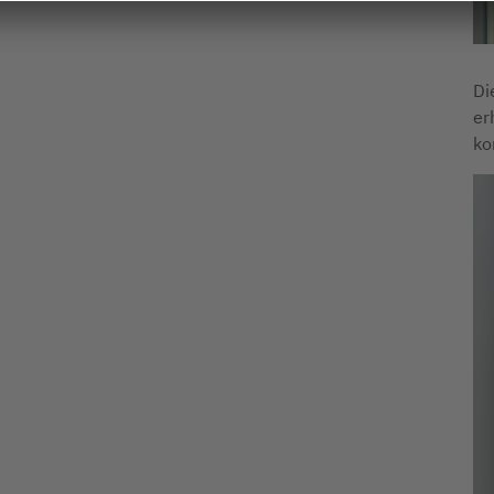
Di
er
ko