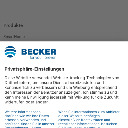
Produkte
SmartHome
Rollladen
Sonnenschutz
Weitere Anwendungen
Kontakt
Ansprechpartner
Händlersuche
Kontaktformular