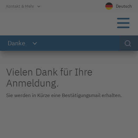
Direkt zur Hauptnavigation
Direkt zum Inhalt
Direkt zum Footer
Deutsch
Kontakt & Mehr
Wählen Sie Ih
Danke
Vielen Dank für Ihre
Anmeldung.
Sie werden in Kürze eine Bestätigungsmail erhalten.