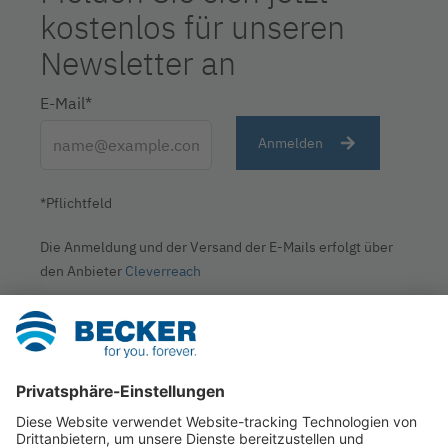
kostenlos für unseren
Newsletter an
E-Mail*
Anmelden
*Pflichtfeld
Die Anmeldung und der Versand der E-Mails erfolgt über
den Anbieter
Cleverreach
Unternehmen
News