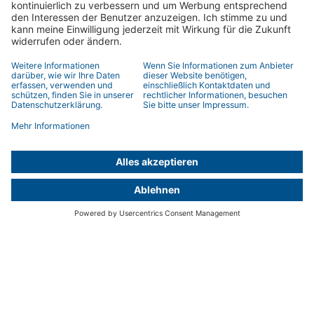
Über Becker
BECKER Academy
Karriere
Made in Germany.
Services
Komfort
Sicherheit
Energie sparen
Barrierefreiheit
Produkte
SmartHome