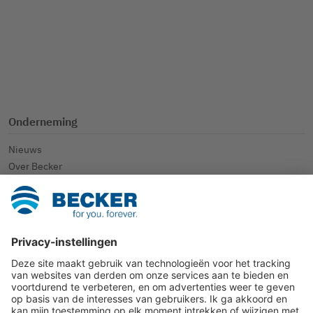
Onderneming
Nieuws
Over Becker
BECKER Academy
Made in Germany.
Services
Comfort