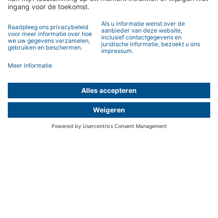
Beveiliging
Energie besparen
Toegankelijkheid
Producten
SmartHome
Rolluik
Zonwering
Andere toepassingen
Contact
Contactpersoon
Contactformulier