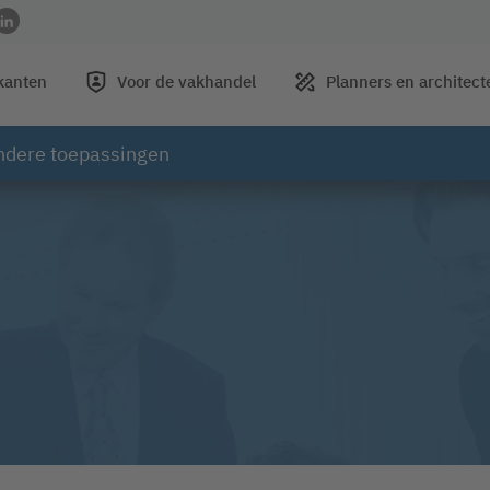
 Facebook
el op Instagram
profiel op YouTube
 naar profiel op Xing
Link naar profiel op LinkedIn
ikanten
Voor de vakhandel
Planners en architect
ndere toepassingen