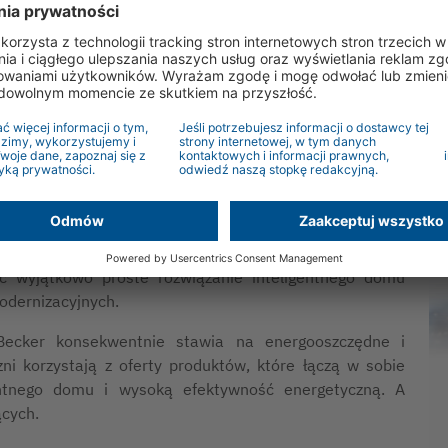
ni
tralControl użytkownicy mogą uzyskać dostęp do swojego
ok
a przykład na wakacjach lub w podróży. Ponadto CC41
 pomocą Amazon Alexa, zapewniając dodatkową wygodę w
11 – inteligentna, kompaktowa jednostka sterująca w
do CC41, CC11 działa całkowicie lokalnie i nie wymaga
wo za pomocą smartfona z wykorzystaniem technologii
komplikowanych ustawień sieciowych. Programy czasowe
ą automatycznie i niezawodnie. CC11 można sterować za
używając indywidualnie programowanych przycisków
ęc wyjątkowo proste rozwiązanie inteligentnego domu
modernizacyjnych.
Becker konsekwentnie stawia na energooszczędne i
ni korzystają z oferty produktów, które łączą w sobie
gentnego domu i wysoką efektywność energetyczną. A
ących.