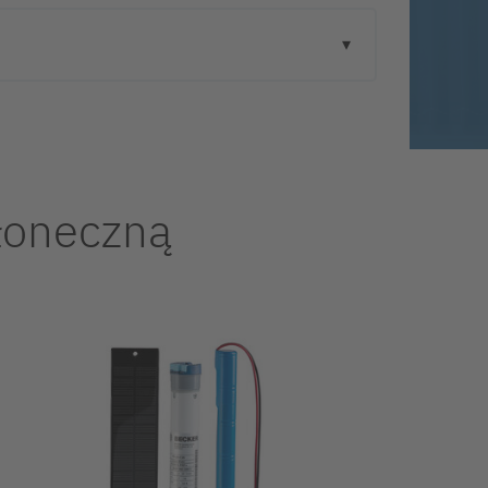
słoneczną