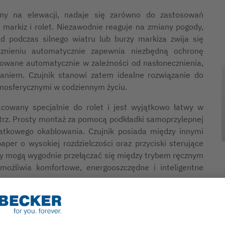
ny na elewacji, nadaje się zarówno do zastosowań
 markiz i rolet. Niezawodnie reaguje na zmiany pogody,
d podczas silnego wiatru lub burzy markiza zwija się
znieniu automatycznie zapewnia niezbędną ochronę
rowane automatycznie w zależności od nasłonecznienia,
aniem. Czujnik stanowi zatem idealne rozwiązanie do
mosferycznymi w codziennym życiu.
cowany specjalnie do rolet i jest wyjątkowo łatwy w
rz. Prosty montaż za pomocą podkładki samoprzylepnej
datkowego okablowania. Czujnik posiada między innymi
aper o wysokiej rozdzielczości oraz przyciski sterujące
cy mogą wygodnie przełączać się między trybem ręcznym
żliwia komfortowe, energooszczędne i inteligentne
© 
sł
sterująca, łączy wszystkie komponenty, tworząc jeden,
za
tnego domu wygodnie steruje roletami, osłonami
pr
ośrednictwem smartfona lub tabletu, stając się sercem