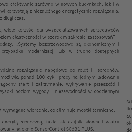
kowo efektywnie zarówno w nowych budynkach, jak i w
wi korzystają z niezależnego energetycznie rozwiązania,
 długi czas.
ją wiele korzyści dla wyspecjalizowanych sprzedawców
 poziom elastyczności w szerokim zakresie zastosowań” –
rzedaży. „Systemy bezprzewodowe są ekonomicznym i
przypadku modernizacji lub w trudno dostępnych
wydajne rozwiązanie napędowe do rolet i screenów.
 umożliwia ponad 100 cykli pracy na jednym ładowaniu
łagodny start i zatrzymanie, wykrywanie przeszkód i
wysoki poziom wygody i niezawodności w codziennym
© 
fi
t wymagane wiercenie, co eliminuje mostki termiczne.
au
 energią słoneczną, takie jak czujnik słońca i wiatru
ok
ntowany na oknie SensorControl SC631 PLUS.
do