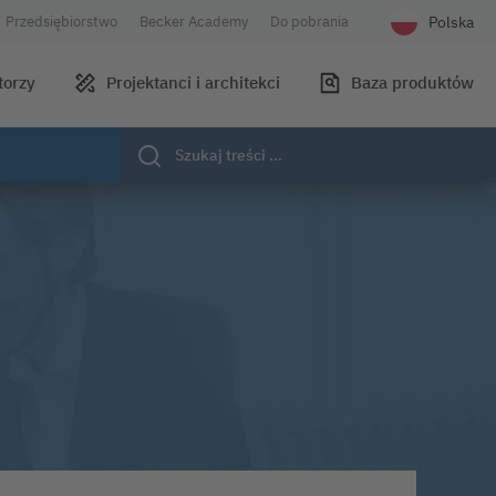
Polska
Przedsiębiorstwo
Becker Academy
Do pobrania
Wybierz języ
torzy
Projektanci i architekci
Baza produktów