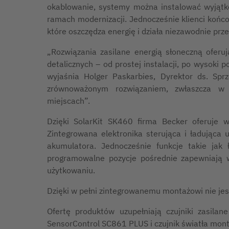
okablowanie, systemy można instalować wyjąt
ramach modernizacji. Jednocześnie klienci końco
które oszczędza energię i działa niezawodnie przez
„Rozwiązania zasilane energią słoneczną oferu
detalicznych – od prostej instalacji, po wysoki
wyjaśnia Holger Paskarbies, Dyrektor ds. Sp
zrównoważonym rozwiązaniem, zwłaszcza w 
miejscach”.
Dzięki SolarKit SK460 firma Becker oferuje 
Zintegrowana elektronika sterująca i ładująca
akumulatora. Jednocześnie funkcje takie jak 
programowalne pozycje pośrednie zapewniają 
użytkowaniu.
Dzięki w pełni zintegrowanemu montażowi nie jes
Ofertę produktów uzupełniają czujniki zasilane
SensorControl SC861 PLUS i czujnik światła mo