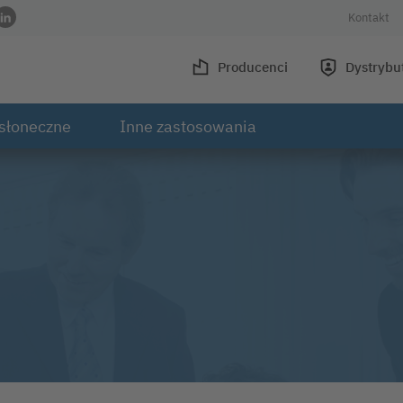
Kontakt
wisie Facebook
 w serwisie Instagram
ofilu w serwisie Youtube
 do profilu w serwisie Xing
Link do profilu w serwisie LinkedIn
Producenci
Dystrybu
słoneczne
Inne zastosowania