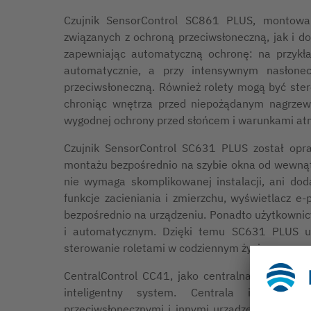
Czujnik SensorControl SC861 PLUS, montowa
związanych z ochroną przeciwsłoneczną, jak i do
zapewniając automatyczną ochronę: na przykła
automatycznie, a przy intensywnym nasłonec
przeciwsłoneczną. Również rolety mogą być ste
chroniąc wnętrza przed niepożądanym nagrzew
wygodnej ochrony przed słońcem i warunkami at
Czujnik SensorControl SC631 PLUS został opra
montażu bezpośrednio na szybie okna od wewnąt
nie wymaga skomplikowanej instalacji, ani do
funkcje zacieniania i zmierzchu, wyświetlacz e-p
bezpośrednio na urządzeniu. Ponadto użytkowni
i automatycznym. Dzięki temu SC631 PLUS umo
sterowanie roletami w codziennym życiu.
CentralControl CC41, jako centralna jednostka 
inteligentny system. Centrala inteligen
przeciwsłonecznymi i innymi urządzeniami za p