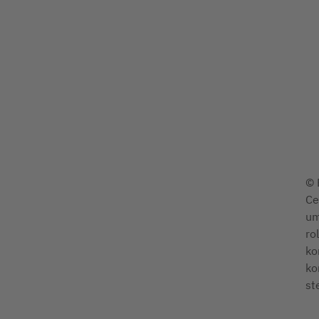
© 
Ce
um
ro
ko
ko
st