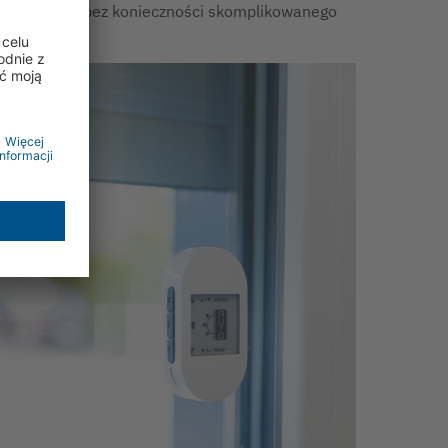
ezawodnie i bez konieczności skomplikowanego
ablowania.