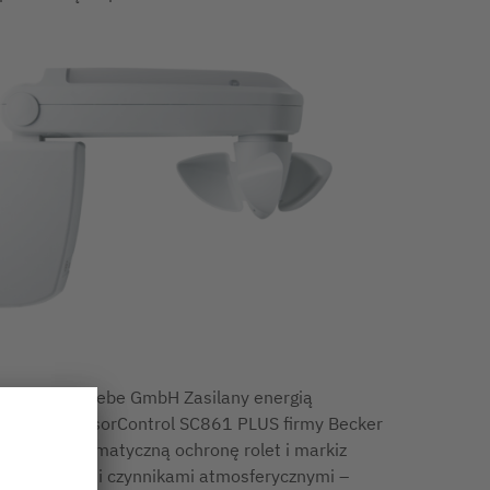
Becker-Antriebe GmbH Zasilany energią
oneczną SensorControl SC861 PLUS firmy Becker
pewnia automatyczną ochronę rolet i markiz
zed słońcem i czynnikami atmosferycznymi –