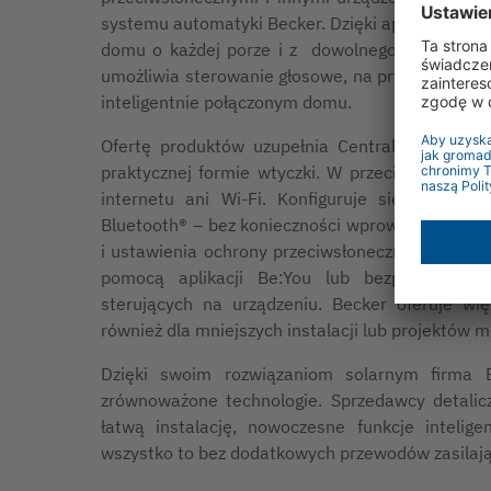
systemu automatyki Becker. Dzięki aplikacji Cen
domu o każdej porze i z dowolnego miejsca, n
umożliwia sterowanie głosowe, na przykład za
inteligentnie połączonym domu.
Ofertę produktów uzupełnia CentralControl CC
praktycznej formie wtyczki. W przeciwieństwie 
internetu ani Wi-Fi. Konfiguruje się ją łat
Bluetooth® – bez konieczności wprowadzania s
i ustawienia ochrony przeciwsłonecznej działaj
pomocą aplikacji Be:You lub bezpośrednio, 
sterujących na urządzeniu. Becker oferuje wi
również dla mniejszych instalacji lub projektów 
Dzięki swoim rozwiązaniom solarnym firma 
zrównoważone technologie. Sprzedawcy detalicz
łatwą instalację, nowoczesne funkcje inteli
wszystko to bez dodatkowych przewodów zasilaj