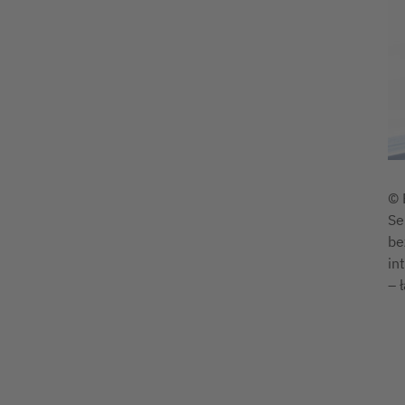
© 
Se
be
in
– 