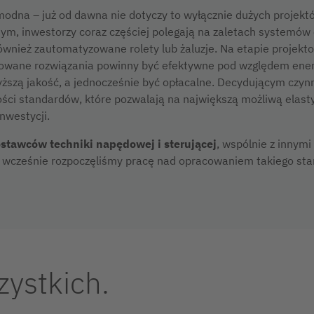
dna – już od dawna nie dotyczy to wyłącznie dużych projekt
ym, inwestorzy coraz częściej polegają na zaletach systemów 
ównież zautomatyzowane rolety lub żaluzje. Na etapie projek
owane rozwiązania powinny być efektywne pod względem ene
ższą jakość, a jednocześnie być opłacalne. Decydującym czyn
ości standardów, które pozwalają na największą możliwą elast
nwestycji.
stawców techniki napędowej i sterującej
, wspólnie z innym
 wcześnie rozpoczęliśmy pracę nad opracowaniem takiego st
zystkich.