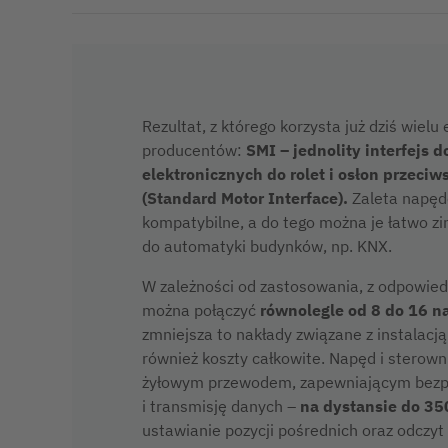
Rezultat, z którego korzysta już dziś wielu
producentów:
SMI – jednolity interfejs
elektronicznych do rolet i osłon przeci
(Standard Motor Interface).
Zaleta napęd
kompatybilne, a do tego można je łatwo zi
do automatyki budynków, np. KNX.
W zależności od zastosowania, z odpowie
można połączyć
równolegle od 8 do 16 
zmniejsza to nakłady związane z instalac
również koszty całkowite. Napęd i sterown
żyłowym przewodem, zapewniającym bezpi
i transmisję danych –
na dystansie do 35
ustawianie pozycji pośrednich oraz odczyt 