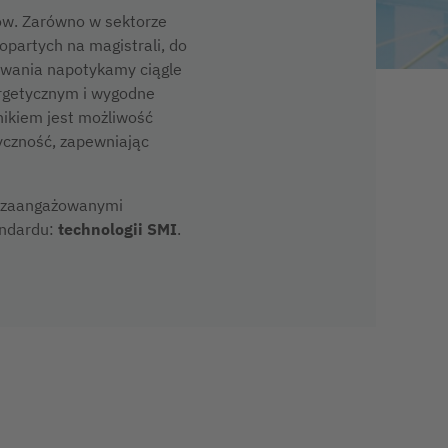
ów. Zarówno w sektorze
opartych na magistrali, do
towania napotykamy ciągle
rgetycznym i wygodne
nikiem jest możliwość
yczność, zapewniając
i zaangażowanymi
andardu:
technologii SMI
.