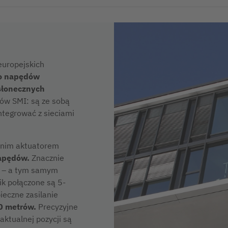
 europejskich
 do napędów
wsłonecznych
ów SMI: są ze sobą
ntegrować z sieciami
dnim aktuatorem
napędów.
Znacznie
ją – a tym samym
ik połączone są 5-
eczne zasilanie
0 metrów.
Precyzyjne
aktualnej pozycji są