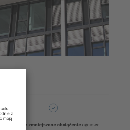
Znacznie zmniejszone obciążenie
ogniowe