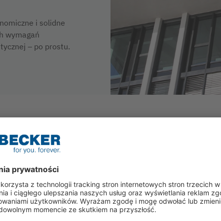
nomiczne i solidne
ch wymagań
tycznej – po prostu.
Precyzyjne ustawienie instalacji
zapewnia