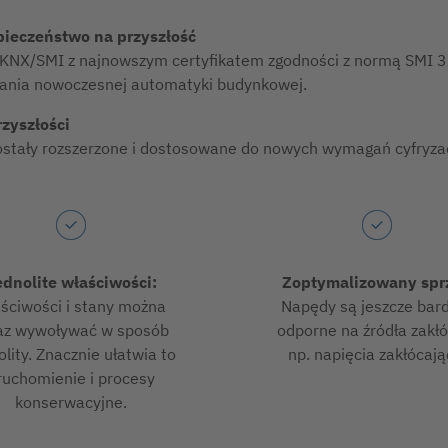
ieczeństwo na przyszłość
k KNX/SMI z najnowszym certyfikatem zgodności z normą SMI 
gania nowoczesnej automatyki budynkowej.
rzyszłości
zostały rozszerzone i dostosowane do nowych wymagań cyfryzacj
ednolite właściwości:
Zoptymalizowany sprz
ściwości i stany można
Napędy są jeszcze bard
az wywoływać w sposób
odporne na źródła zakłó
olity. Znacznie ułatwia to
np. napięcia zakłócają
ruchomienie i procesy
konserwacyjne.