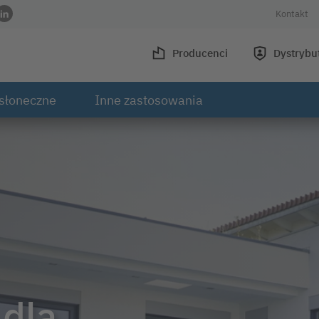
Kontakt
wisie Facebook
 w serwisie Instagram
ofilu w serwisie Youtube
 do profilu w serwisie Xing
Link do profilu w serwisie LinkedIn
Producenci
Dystrybu
słoneczne
Inne zastosowania
 dla