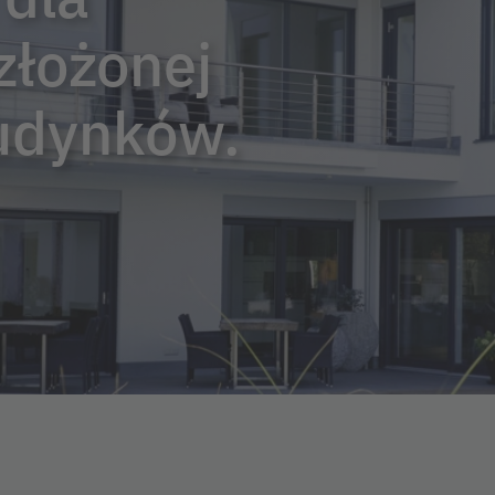
złożonej
udynków.