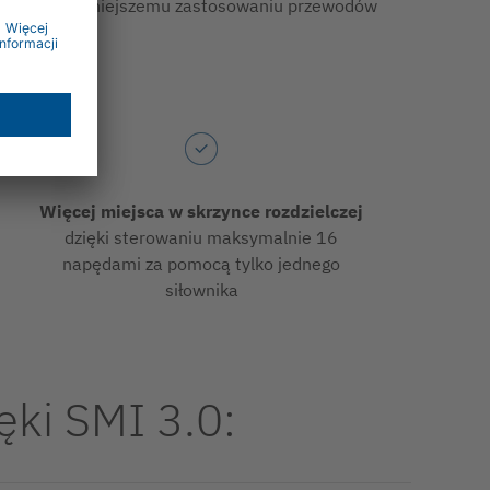
dzięki mniejszemu zastosowaniu przewodów
Więcej miejsca w skrzynce rozdzielczej
dzięki sterowaniu maksymalnie 16
napędami za pomocą tylko jednego
siłownika
ki SMI 3.0: