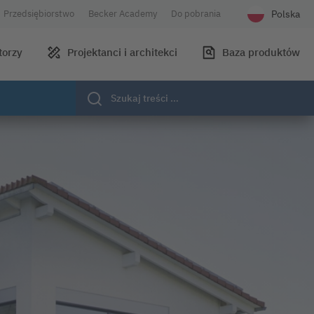
Polska
Przedsiębiorstwo
Becker Academy
Do pobrania
Wybierz języ
torzy
Projektanci i architekci
Baza produktów