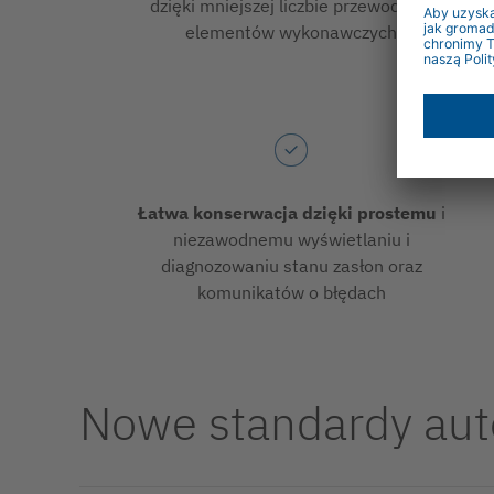
dzięki mniejszej liczbie przewodów i
elementów wykonawczych
Łatwa konserwacja dzięki prostemu
i
niezawodnemu wyświetlaniu i
diagnozowaniu stanu zasłon oraz
komunikatów o błędach
Nowe standardy aut