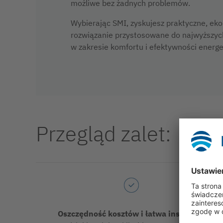
możliwe bez żadnych problemów.
Wybierając SMI, zyskujesz praktyczne, eko
rozwiązanie przystosowane do najwyższy
w zakresie komfortu i efektywności energe
Przegląd zalet:
Oszczędność kosztów i łatwa instalacja