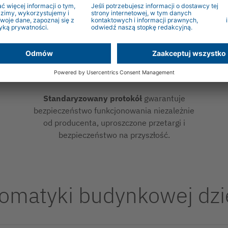
jednolity wygląd fasady i energooszczędną
ochronę przeciwsłoneczną.
Standaryzowany protokół
gwarantuje
bezpieczeństwo funkcjonowania niezależnie
od producenta, uproszczone przetargi i
bezpieczeństwo na przyszłość.
omatyki budynkowej dzię