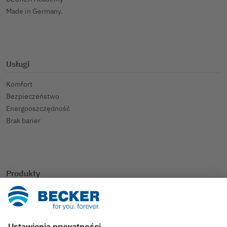
Made in Germany.
Usługi
Komfort
Bezpieczeństwo
Energooszczędność
Brak barier
Produkty
Inteligentny dom
Rolety
Osłony przeciwsłoneczne