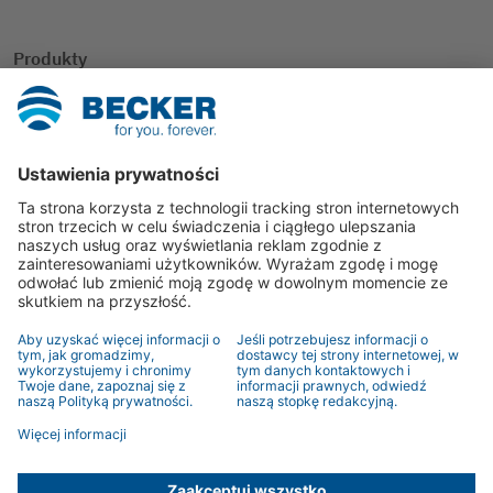
Produkty
Inteligentny dom
Rolety
Osłony przeciwsłoneczne
Inne zastosowania
Kontakt
Konsultanci
Formularz kontaktowy
© 2026 BECKER-Antriebe GmbH