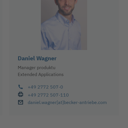
Daniel Wagner
Manager produktu
Extended Applications
+49 2772 507-0
+49 2772 507-110
daniel.wagner
[at]
becker-antriebe
.com