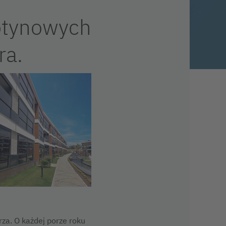
otynowych
ra.
za. O każdej porze roku