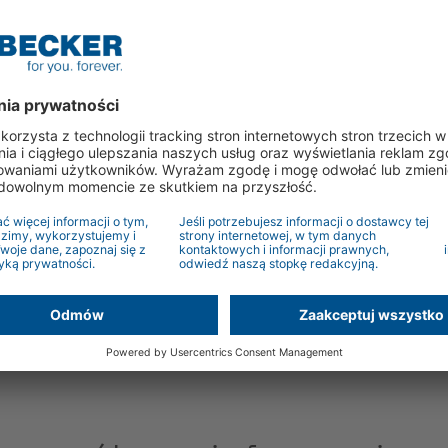
Funkcja napędu Soft-Stop, dostosowana do
systemu okien gilotynowych, umożliwia
pewne zamykanie okien bez powstawania
szczelin lub utraty szczelności podczas
intensywnych opadów. Jednocześnie
zapewniona jest ochrona systemu, ponieważ
funkcja Soft-Touch maksymalnie ogranicza
siły zamykania. Siłę zamykania można
ustawiać dwustopniowo w miejscu montażu.