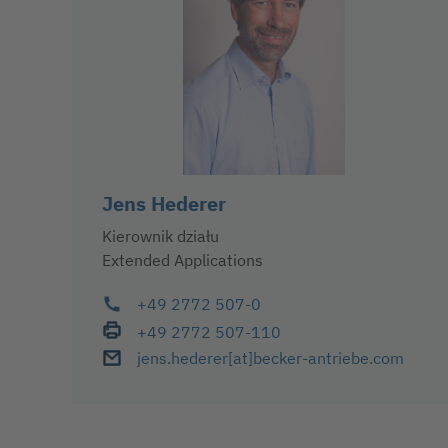
Jens Hederer
Kierownik działu
Extended Applications
+49 2772 507-0
+49 2772 507-110
jens.hederer
[at]
becker-antriebe
.com