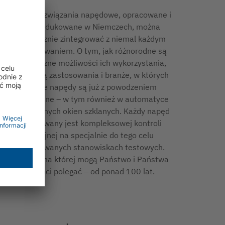
Nasze rozwiązania napędowe, opracowane i
wyprodukowane w Niemczech, można
elastycznie zintegrować z niemal każdym
zastosowaniem. O tym, jak różnorodne są
techniczne możliwości ich wykorzystania,
świadczą zastosowania i branże, w których
nasze napędy są już z powodzeniem
stosowane – w tym również w automatyce
przesuwnych okien szklanych. Każdy napęd
poddawany jest kompleksowej kontroli
seryjnej na specjalnie do tego celu
opracowanych stanowiskach testowych.
Jakość, na której mogą Państwo i Państwa
klienci polegać – od ponad 100 lat.