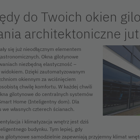
ędy do Twoich okien gil
nia architektoniczne jut
tały się już nieodłącznym elementem
 gastronomicznych. Okna gilotynowe
waniach niezbędną elastyczność –
m widokiem. Dzięki zautomatyzowanym
chniom okiennym za wciśnięciem
osobistą chwilę komfortu. W każdej chwili
kna gilotynowe do centralnych systemów
Smart Home (Inteligentny dom). Dla
u we własnych czterech ścianach.
ntylacja i klimatyzacja wnętrz jest dziś
ligentnego budynku. Tym lepiej, gdy
a gilotynowe samodzielnie zapewniają przyjemny klimat wnętr