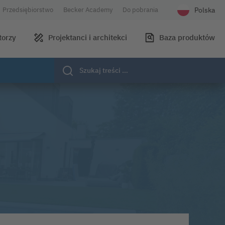
Polska
Przedsiębiorstwo
Becker Academy
Do pobrania
Wybierz języ
torzy
Projektanci i architekci
Baza produktów