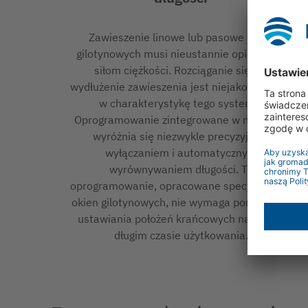
Zawieszenie linowe lub pasowe okien
gilotynowych musi nieustannie opierać się
siłom ciężkości. Rozciąganie się lub
wydłużenie zawieszenia jest niejako wpisane
w charakterystykę tego systemu.
Oprogramowanie zintegrowane w napędzie
wyróżnia się niezwykle precyzyjnym
wyłączaniem i automatycznym
wyrównywaniem długości. To
oprogramowanie, opracowane specjalnie dla
okien gilotynowych, nie wymaga ponownego
ustawiania położeń krańcowych nawet po
długim czasie użytkowania.