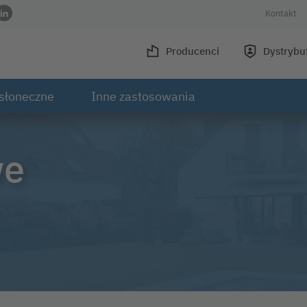
Kontakt
wisie Facebook
 w serwisie Instagram
ofilu w serwisie Youtube
 do profilu w serwisie Xing
Link do profilu w serwisie LinkedIn
Producenci
Dystrybu
słoneczne
Inne zastosowania
we