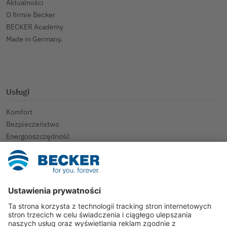
Aktualności
O firmie Becker
BECKER Academy
Made in Germany.
Usługi
Komfort
Bezpieczeństwo
Energooszczędność
Brak barier
Produkty
Inteligentny dom