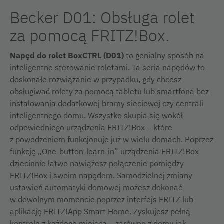
Becker D01: Obsługa rolet
za pomocą FRITZ!Box.
Napęd do rolet BoxCTRL (D01)
to genialny sposób na
inteligentne sterowanie roletami. Ta seria napędów to
doskonałe rozwiązanie w przypadku, gdy chcesz
obsługiwać rolety za pomocą tabletu lub smartfona bez
instalowania dodatkowej bramy sieciowej czy centrali
inteligentnego domu. Wszystko skupia się wokół
odpowiedniego urządzenia FRITZ!Box – które
z powodzeniem funkcjonuje już w wielu domach. Poprzez
funkcję „One-button-learn-in” urządzenia FRITZ!Box
dziecinnie łatwo nawiążesz połączenie pomiędzy
FRITZ!Box i swoim napędem. Samodzielnej zmiany
ustawień automatyki domowej możesz dokonać
w dowolnym momencie poprzez interfejs FRITZ lub
aplikację FRITZ!App Smart Home. Zyskujesz pełną
kontrolę z każdego miejsca – zarówno z domu jak