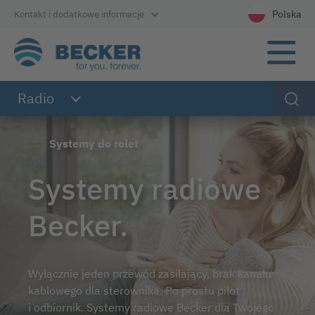
Bezpośrednio do nawigacji głównej
Bezpośrednio do treści
Bezpośrednio do stopki
Polska
Kontakt i dodatkowe informacje
Wybierz języ
Radio
Systemy do rolet
Systemy radiowe
Becker.
Wyłącznie jeden przewód zasilający, brak kanału
kablowego dla sterownika. Po prostu pilot
i odbiornik. Systemy radiowe Becker dla Twojego