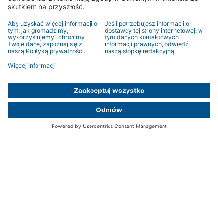
Bezpieczeństwo
Energooszczędność
Brak barier
Produkty
Inteligentny dom
Rolety
Osłony przeciwsłoneczne
Inne zastosowania
Kontakt
Konsultanci
Formularz kontaktowy