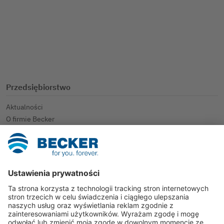
Przedsiębiorstwo
Aktualności
O firmie Becker
BECKER Academy
Made in Germany.
Usługi
Komfort