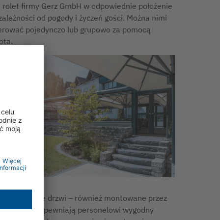
 rolet firmy Gerz GmbH w odpowiednie położenie
zależności od pogody i życzeń gości. Można nimi
erować pojedynczo lub grupowo za pomocą
lota.
uskrzydłowe drzwi – również montowane przez
rmę Gerz – zapewniają personelowi wygodny