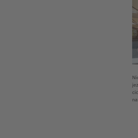
Ni
je
ci
na