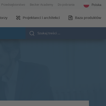
Polska
Przedsiębiorstwo
Becker Academy
Do pobrania
Wybierz języ
torzy
Projektanci i architekci
Baza produktów