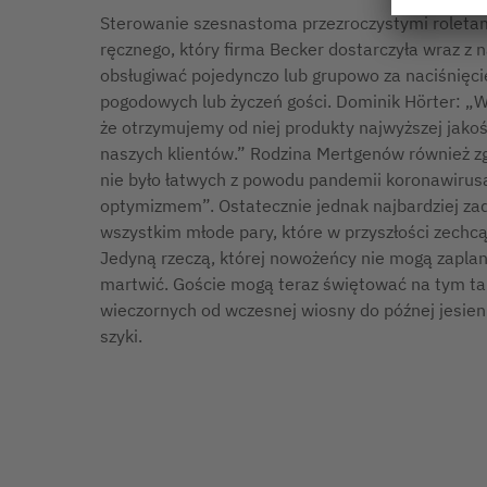
Sterowanie szesnastoma przezroczystymi roleta
ręcznego, który firma Becker dostarczyła wraz z
obsługiwać pojedynczo lub grupowo za naciśnięc
pogodowych lub życzeń gości. Dominik Hörter: „W
że otrzymujemy od niej produkty najwyższej jakoś
naszych klientów.” Rodzina Mertgenów również zgad
nie było łatwych z powodu pandemii koronawirusa
optymizmem”. Ostatecznie jednak najbardziej z
wszystkim młode pary, które w przyszłości zechcą
Jedyną rzeczą, której nowożeńcy nie mogą zaplano
martwić. Goście mogą teraz świętować na tym tar
wieczornych od wczesnej wiosny do późnej jesien
szyki.