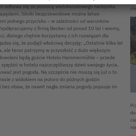
do
mi odbywa się za pomocą wielokanałowego nadajnika
ró
 napędami. Silniki bezprzewodowe można łatwo
iem jednego przycisku – w zależności od warunków
spółpracujemy z firmą Becker od ponad 10 lat i wiemy,
ci, dlatego chętnie korzystamy z ich rozwiązań dla
za się, że podjęli właściwą decyzję: „Ostatnie kilka lat
, ale teraz patrzymy w przyszłość z dużo większym
adowoleni będą goście Hotelu Hammermühle – przede
 spędzić w hotelu najszczęśliwszy dzień swojego życia.
wać jest pogoda. Na szczęście nie muszą się już o to
asie z widokiem na jezioro do późnych godzin
i bez obaw, że nawet nagła zmiana pogody popsuje im
Pr
do
ci
ni