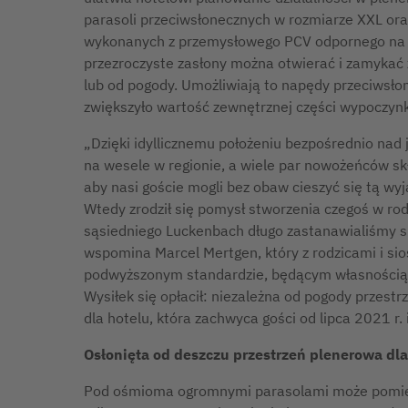
parasoli przeciwsłonecznych w rozmiarze XXL ora
wykonanych z przemysłowego PCV odpornego na p
przezroczyste zasłony można otwierać i zamykać z
lub od pogody. Umożliwiają to napędy przeciwsłon
zwiększyło wartość zewnętrznej części wypoczyn
„Dzięki idyllicznemu położeniu bezpośrednio nad 
na wesele w regionie, a wiele par nowożeńców sk
aby nasi goście mogli bez obaw cieszyć się tą wy
Wtedy zrodził się pomysł stworzenia czegoś w rodz
sąsiedniego Luckenbach długo zastanawialiśmy się
wspomina Marcel Mertgen, który z rodzicami i s
podwyższonym standardzie, będącym własnością r
Wysiłek się opłacił: niezależna od pogody przes
dla hotelu, która zachwyca gości od lipca 2021 r.
Osłonięta od deszczu przestrzeń plenerowa dl
Pod ośmioma ogromnymi parasolami może pomieśc