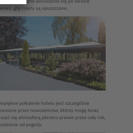
stęp i swobodne poruszanie się po tarasie
wnież, gdy rolety są opuszczone.
zepiękne położenie hotelu jest szczególnie
ceniane przez nowożeńców, którzy mogą teraz
eszyć się atmosferą pleneru prawie przez cały rok,
ezależnie od pogody.