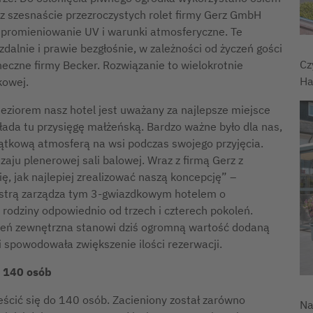
z szesnaście przezroczystych rolet firmy Gerz GmbH
romieniowanie UV i warunki atmosferyczne. Te
dalnie i prawie bezgłośnie, w zależności od życzeń gości
Cz
eczne firmy Becker. Rozwiązanie to wielokrotnie
Ha
kowej.
jeziorem nasz hotel jest uważany za najlepsze miejsce
łada tu przysięgę małżeńską. Bardzo ważne było dla nas,
jątkową atmosferą na wsi podczas swojego przyjęcia.
aju plenerowej sali balowej. Wraz z firmą Gerz z
, jak najlepiej zrealizować naszą koncepcję” –
iostrą zarządza tym 3-gwiazdkowym hotelem o
odziny odpowiednio od trzech i czterech pokoleń.
trzeń zewnętrzna stanowi dziś ogromną wartość dodaną
 i spowodowała zwiększenie ilości rezerwacji.
a 140 osób
ić się do 140 osób. Zacieniony został zarówno
Na