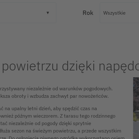
Rok
 powietrzu dzięki napęd
rzystywany niezależnie od warunków pogodowych.
iększa obroty i wzbudza zachwyt par nowożeńców.
na upalny letni dzień, aby spędzić czas na
 również późnym wieczorem. Z tarasu tego rodzinnego
ać niezależnie od pogody dzięki sprytnie
łuża sezon na świeżym powietrzu, a przede wszystkim
erze. Do osłonięcia piwnego ogródka wykorzystano osiem