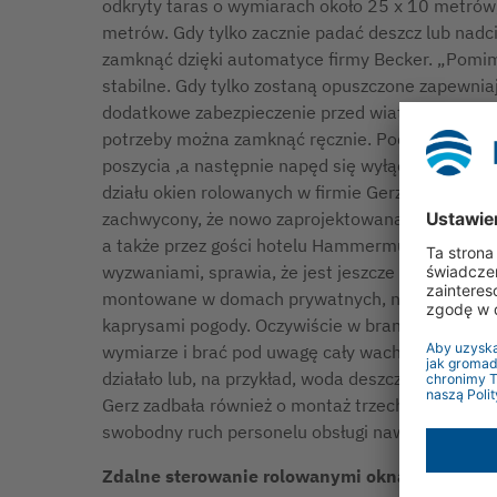
odkryty taras o wymiarach około 25 x 10 metrów,
metrów. Gdy tylko zacznie padać deszcz lub nadc
zamknąć dzięki automatyce firmy Becker. „Pomim
stabilne. Gdy tylko zostaną opuszczone zapewni
dodatkowe zabezpieczenie przed wiatrem okno ro
potrzeby można zamknąć ręcznie. Podniesienie r
poszycia ,a następnie napęd się wyłącza” – wyjaś
działu okien rolowanych w firmie Gerz GmbH był
zachwycony, że nowo zaprojektowana przestrzeń z
a także przez gości hotelu Hammermühle. Fakt, ż
wyzwaniami, sprawia, że jest jeszcze bardziej z
montowane w domach prywatnych, np. do zabezpi
kaprysami pogody. Oczywiście w branży gastrono
wymiarze i brać pod uwagę cały wachlarz potrzeb,
działało lub, na przykład, woda deszczowa mogła
Gerz zadbała również o montaż trzech zamykany
swobodny ruch personelu obsługi nawet wtedy, gd
Zdalne sterowanie rolowanymi oknami