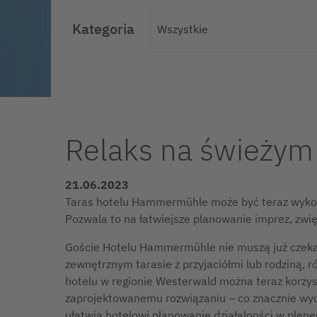
Kategoria
Relaks na świeżym
21.06.2023
Taras hotelu Hammermühle może być teraz wyko
Pozwala to na łatwiejsze planowanie imprez, zw
Goście Hotelu Hammermühle nie muszą już czekać 
zewnętrznym tarasie z przyjaciółmi lub rodziną,
hotelu w regionie Westerwald można teraz korzyst
zaprojektowanemu rozwiązaniu – co znacznie wyd
ułatwia hotelowi planowanie działalności w plen