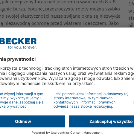
 jak i dołączony taras nad jeziorem o wymiarach 8 x 8
16
iągnie burza, boczne, przezroczyste rolety można szybko
w 
o swojej elastyczności nasze zwijane okna są niezwykle
st
ają niezawodną ochronę przed wiatrem i deszczem. Jako
pi
lowane posiada zamek w szynie dolnej, który w razie
olety po zamknięciu zamka powoduje naprężenie
nia Dominik Hörter zasadę działania systemu. Jako szef
 mocno zaangażowany w proces planowania i jest
ewnętrzna została tak dobrze przyjęta przez inwestora,
e ten wyjątkowy projekt również wiązał się z pewnymi
adowolony z rezultatów: „Nasze okna rolowane są zwykle
eczania zadaszonych tarasów lub balkonów przed
micznej musieliśmy myśleć w znacznie szerszym
 aby ostatecznie wszystko było stabilne, oświetlenie
 być niezawodnie odprowadzana przez parasole.” Firma
ch dwuskrzydłowych drzwi wahadłowych, aby zapewnić
y boczne rolety są zasłonięte.
Dw
fi