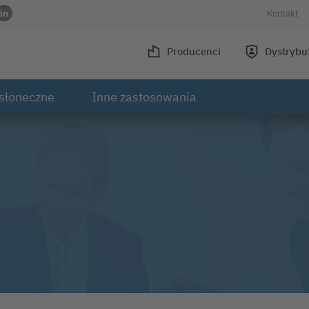
Kontakt
wisie Facebook
 w serwisie Instagram
ofilu w serwisie Youtube
 do profilu w serwisie Xing
Link do profilu w serwisie LinkedIn
Producenci
Dystrybu
słoneczne
Inne zastosowania