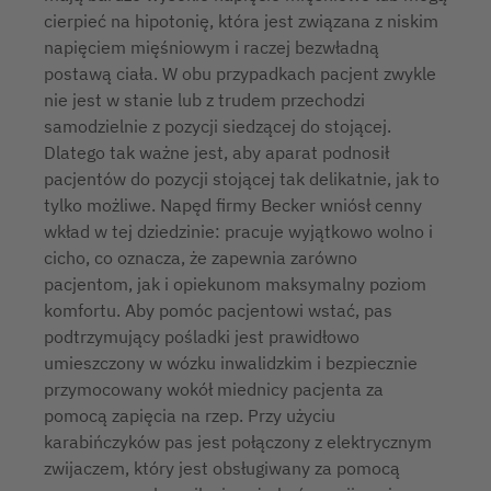
cierpieć na hipotonię, która jest związana z niskim
napięciem mięśniowym i raczej bezwładną
postawą ciała. W obu przypadkach pacjent zwykle
nie jest w stanie lub z trudem przechodzi
samodzielnie z pozycji siedzącej do stojącej.
Dlatego tak ważne jest, aby aparat podnosił
pacjentów do pozycji stojącej tak delikatnie, jak to
tylko możliwe. Napęd firmy Becker wniósł cenny
wkład w tej dziedzinie: pracuje wyjątkowo wolno i
cicho, co oznacza, że zapewnia zarówno
pacjentom, jak i opiekunom maksymalny poziom
komfortu. Aby pomóc pacjentowi wstać, pas
podtrzymujący pośladki jest prawidłowo
umieszczony w wózku inwalidzkim i bezpiecznie
przymocowany wokół miednicy pacjenta za
pomocą zapięcia na rzep. Przy użyciu
karabińczyków pas jest połączony z elektrycznym
zwijaczem, który jest obsługiwany za pomocą