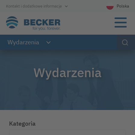
Bezpośrednio do nawigacji głównej
Bezpośrednio do treści
Bezpośrednio do stopki
Polska
Kontakt i dodatkowe informacje
Wybierz języ
Wydarzenia
Wydarzenia
Kategoria