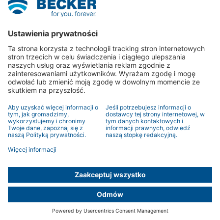
Inteligentny dom
Rolety
Osłony przeciwsłoneczne
Inne zastosowania
Kontakt
Konsultanci
Formularz kontaktowy
© 2026 BECKER-Antriebe GmbH
Nota prawna
Polityka prywatności
Polityka prywatności
Remote
maintenance
Privacy Settings