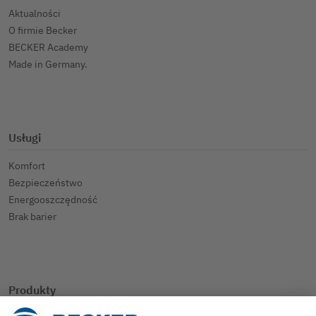
Aktualności
O firmie Becker
BECKER Academy
Made in Germany.
Usługi
Komfort
Bezpieczeństwo
Energooszczędność
Brak barier
Produkty