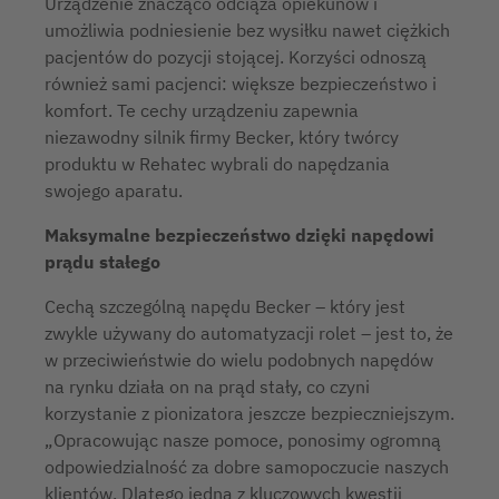
Urządzenie znacząco odciąża opiekunów i
umożliwia podniesienie bez wysiłku nawet ciężkich
pacjentów do pozycji stojącej. Korzyści odnoszą
również sami pacjenci: większe bezpieczeństwo i
komfort. Te cechy urządzeniu zapewnia
niezawodny silnik firmy Becker, który twórcy
produktu w Rehatec wybrali do napędzania
swojego aparatu.
Maksymalne bezpieczeństwo dzięki napędowi
prądu stałego
Cechą szczególną napędu Becker – który jest
zwykle używany do automatyzacji rolet – jest to, że
w przeciwieństwie do wielu podobnych napędów
na rynku działa on na prąd stały, co czyni
korzystanie z pionizatora jeszcze bezpieczniejszym.
„Opracowując nasze pomoce, ponosimy ogromną
odpowiedzialność za dobre samopoczucie naszych
klientów. Dlatego jedną z kluczowych kwestii