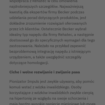
współpraca z Rehatec w celu omówienia
najdrobniejszych szczegółów. Najważniejszą
kwestią dla ekspertów firmy Becker podczas
udzielania porad dotyczących produktów, jest
dokładne zrozumienie rozwiązań oferowanych
przez ich klientów. Ostatecznie Becker wybrał
idealny typ napędu dla firmy Rehatec, a następnie
dostosował go do specyficznych wymagań dla tego
zastosowania. Należało na przykład zapewnić
bezproblemową integrację napędu z istniejącym
urządzeniem, a także uwzględnić szczegóły
dotyczące homologacji.
Ciche i wolne rozwijanie i zwijanie pasa
Pionizator Impuls jest zwykle używany, aby pomóc
komuś wstać z wózka inwalidzkiego. Osoby
korzystające z wózków inwalidzkich zwykle cierpią
na hipertonię ze względu na swoje schorzenia i
mają bardzo wysokie napięcie mięśniowe lub mogą