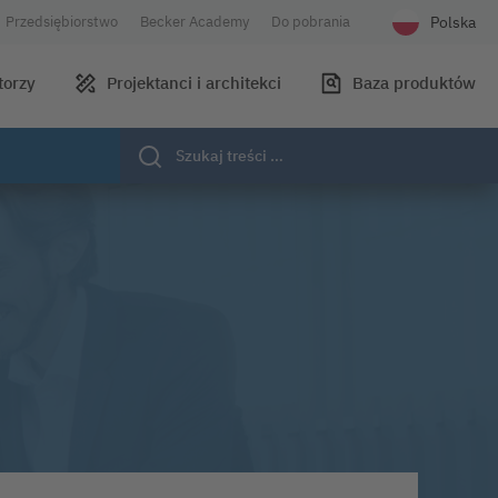
Polska
Przedsiębiorstwo
Becker Academy
Do pobrania
Wybierz języ
torzy
Projektanci i architekci
Baza produktów