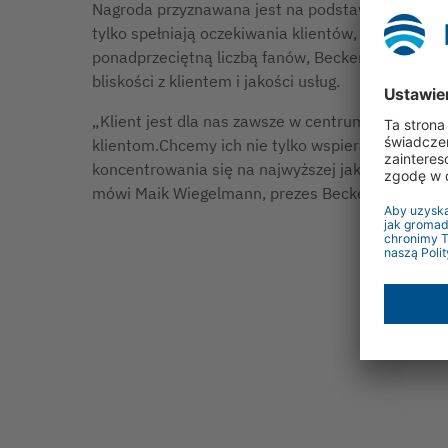
Nagroda przyznawana jest na podstawie niezależny
tylko spełniają oczekiwania klientów, ale także i
ponadprzeciętną liczbą fanów, Becker należy do
bliskości z klientem i jakości usług.
„Klient jest dla nas zawsze w centrum uwagi. Ta 
klientom.Chcemy ich nie tylko wspierać, ale i in
koncentrowania się na najwyższej jakości usług, 
mówi Maik Wiegelmann, prezes Becker-Antriebe