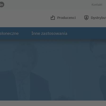
Kontakt
wisie Facebook
 w serwisie Instagram
ofilu w serwisie Youtube
 do profilu w serwisie Xing
Link do profilu w serwisie LinkedIn
Producenci
Dystrybu
słoneczne
Inne zastosowania