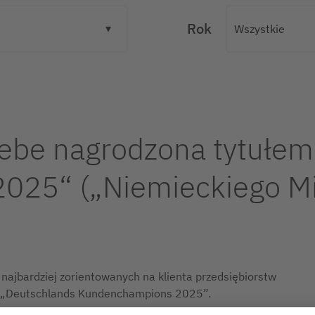
Rok
iebe nagrodzona tytułe
25“ („Niemieckiego Mis
najbardziej zorientowanych na klienta przedsiębiorstw
ie „Deutschlands Kundenchampions 2025”.