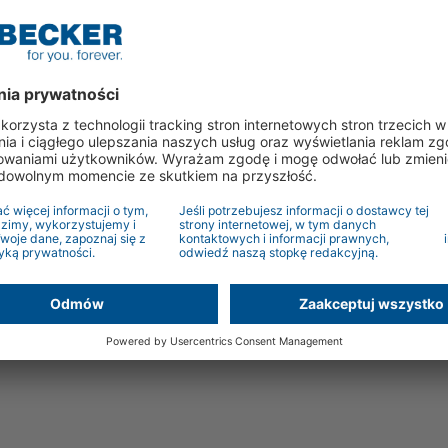
ch badań opinii klientów i honoruje firmy, które nie
nspirują ich oraz generują pozytywne emocje. Z
 czołówki firm w Niemczech pod względem autentycznej
nagroda pokazuje, że nasza filozofia podoba się naszym
spirować. To zaufanie motywuje nas do dalszego
niezawodnych produktach i partnerskich relacjach” –
 GmbH.