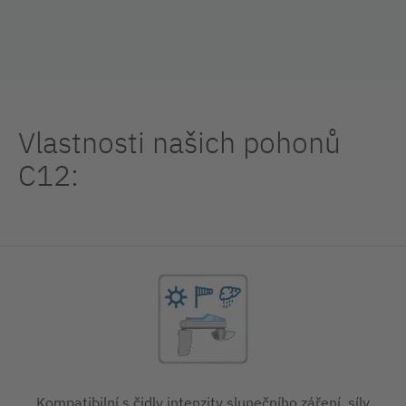
Vlastnosti našich pohonů
C12:
Kompatibilní s čidly intenzity slunečního záření, síly