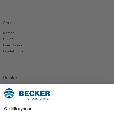
Servis
Konfor
Güvenlik
Enerji tasarrufu
Erişilebilirlik
Ürünler
SmartHome
Panjur
Güneşten koruma
Diğer uygulamalar