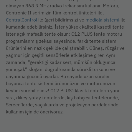
olmayan 868.3 MHz radyo frekansını kullanır. Motoru,
Centronic II serimizin tüm kontrol üniteleri ile,
CentralControl
ile (geri bildirimsiz) ve
mediola sistemi
ile
kumanda edebilirsiniz. İster yüksek kaliteli kasetli tente
ister açık mafsallı tente olsun: C12 PLUS tente motoru
programlanmış zekası sayesinde, farklı tente sistemi
ürünlerini en nazik şekilde çalıştırabilir. Güneş, rüzgâr ve
yağmur için çeşitli sensörlerle etkileşime girer. Aynı
zamanda, “gerektiği kadar sert, mümkün olduğunca
yumuşak” sloganı doğrultusunda sürekli torkunu ve
dayanma gücünü uyarlar. Bu sayede uzun süreler
boyunca tente sistemi ürününüzün ve motorunuzun
keyfini sürebilirsiniz! C12 PLUS’ı klasik tentelerin yanı
sıra, dikey-yatay tentelerde, kış bahçesi tentelerinde,
Screen'lerde, saçaklarda ve projeksiyon perdelerinde
kullanım için de öneriyoruz.