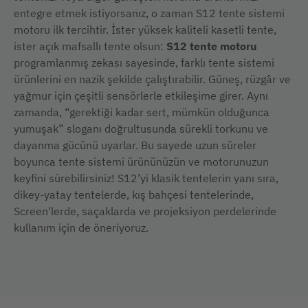
entegre etmek istiyorsanız, o zaman S12 tente sistemi
motoru ilk tercihtir. İster yüksek kaliteli kasetli tente,
ister açık mafsallı tente olsun:
S12 tente motoru
programlanmış zekası sayesinde, farklı tente sistemi
ürünlerini en nazik şekilde çalıştırabilir. Güneş, rüzgâr ve
yağmur için çeşitli sensörlerle etkileşime girer. Aynı
zamanda, “gerektiği kadar sert, mümkün olduğunca
yumuşak” sloganı doğrultusunda sürekli torkunu ve
dayanma gücünü uyarlar. Bu sayede uzun süreler
boyunca tente sistemi ürününüzün ve motorunuzun
keyfini sürebilirsiniz! S12’yi klasik tentelerin yanı sıra,
dikey-yatay tentelerde, kış bahçesi tentelerinde,
Screen'lerde, saçaklarda ve projeksiyon perdelerinde
kullanım için de öneriyoruz.