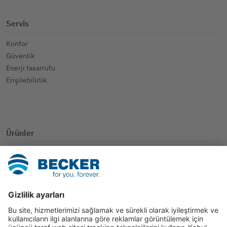
Servis
Konfor
Güvenlik
Enerji tasarrufu
Erişilebilirlik
Ürünler
SmartHome
Panjur
Güneşten koruma
Diğer uygulamalar