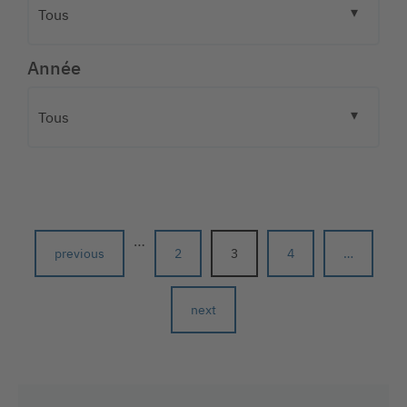
Année
…
previous
2
3
4
…
next