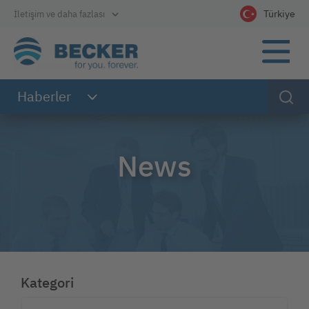
Doğrudan ana navigasyona git
Doğrudan içeriğe git
Doğrudan altbilgiye git
Türkiye
İletişim ve daha fazlası
Dilinizi seçin
Haberler
News
Kategori