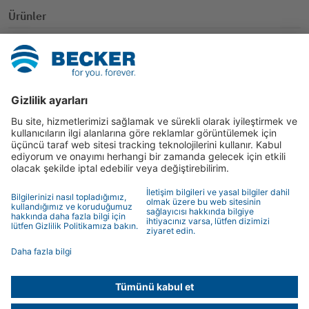
Ürünler
SmartHome
Panjur
Güneşten koruma
Diğer uygulamalar
İletişim
İletişim partneri
İletişim formu
© 2026 BECKER-Antriebe GmbH
Künye
Veri koruma beyanı
Veri koruma beyanı
Remote