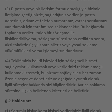
(3) E-posta veya bir iletişim formu aracılığıyla bizimle
iletişime geçtiğinizde, sağladığınız veriler (e-posta
adresiniz, adınız ve telefon numaranız, varsa) sorularınızı
yanıtlamak için tarafımızca saklanacaktır. Bu bağlamda
toplanan verileri, talep bir sözleşme ile
ilişkilendiriliyorsa, sözleşme süresi sona erdikten sonra,
aksi takdirde üç yıl sonra sileriz veya yasal saklama
yükümlülükleri varsa işlemeyi sınırlandırırız.
(4) Teklifimizin belirli işlevleri için sözleşmeli hizmet
sağlayıcıları kullanırsak veya verilerinizi reklam amaçlı
kullanmak istersek, bu hizmet sağlayıcıları her zaman
özenle seçer ve denetleriz ve aşağıda ayrıntılı olarak
ilgili süreçler hakkında sizi bilgilendiririz. Ayrıca saklama
süresine ilişkin belirlenen kriterleri de belirtiriz.
§ 2 Haklarınız
(1) Sorumlu kişiye karşı kişisel verilerinizle ilgili olarak