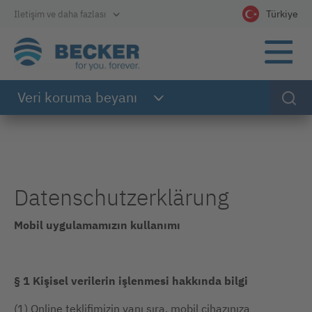
Doğrudan ana navigasyona git
Doğrudan içeriğe git
Doğrudan altbilgiye git
Türkiye
İletişim ve daha fazlası
Dilinizi seçin
Veri koruma beyanı
Datenschutzerklärung
Mobil uygulamamızın kullanımı
§ 1 Kişisel verilerin işlenmesi hakkında bilgi
(1) Online teklifimizin yanı sıra, mobil cihazınıza