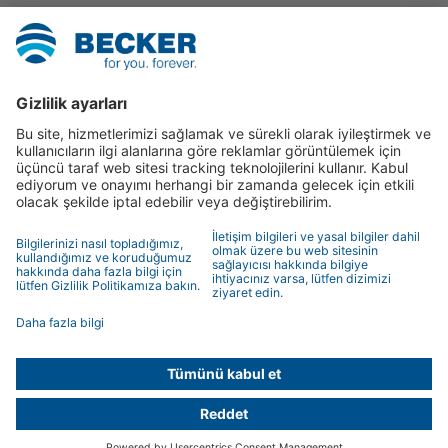
SmartHome
Panjur
Güneşten koruma
Diğer uygulamalar
İletişim
İletişim partneri
İletişim formu
© 2026 BECKER-Antriebe GmbH
Künye
Veri koruma beyanı
Veri koruma beyanı
Remote
maintenance
Privacy Settings